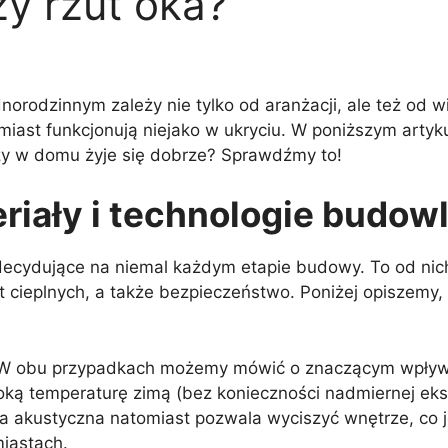
y rzut oka?
odzinnym zależy nie tylko od aranżacji, ale też od wie
miast funkcjonują niejako w ukryciu. W poniższym artyk
 czy w domu żyje się dobrze? Sprawdźmy to!
riały i technologie budow
 decydujące na niemal każdym etapie budowy. To od ni
 cieplnych, a także bezpieczeństwo. Poniżej opiszemy, 
W obu przypadkach możemy mówić o znaczącym wpływie
ą temperaturę zimą (bez konieczności nadmiernej eksp
ja akustyczna natomiast pozwala wyciszyć wnętrze, co je
iastach.