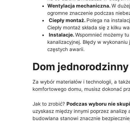
Wentylacja mechaniczna.
W dużej
ogromne znaczenie podczas niebez
Ciepły montaż.
Polega na instala
Ciepły montaż składa się z kilku w
Instalacje.
Wspomnieć możemy tu nie
kanalizacyjnej. Błędy w wykonaniu
częstych awarii.
Dom jednorodzinny 
Za wybór materiałów i technologii, a ta
komfortowego domu, musisz dokonać pr
Jak to zrobić?
Podczas wyboru nie skupi
uzyskasz między innymi poprzez analizę akt
budowlana stanowi znacznie bezpiecznie