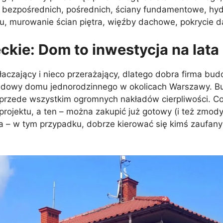
zpośrednich, pośrednich, ściany fundamentowe, hydroi
pu, murowanie ścian piętra, więźby dachowe, pokrycie 
ie: Dom to inwestycja na lata
aczający i nieco przerażający, dlatego dobra firma bu
budowy domu jednorodzinnego w okolicach Warszawy. B
 przede wszystkim ogromnych nakładów cierpliwości. C
projektu, a ten – można zakupić już gotowy (i też zmody
a – w tym przypadku, dobrze kierować się kimś zaufany