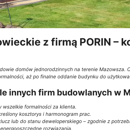
ieckie z firmą PORIN – k
dowie domów jednorodzinnych na terenie Mazowsza. Od
z formalności, aż po finalne oddanie budynku do użytkowa
tle innych firm budowlanych w
wszelkie formalności za klienta.
kreślony kosztorys i harmonogram prac.
cz lub do stanu deweloperskiego – zgodnie z potrzeba
 energooszczędne rozwiązania.