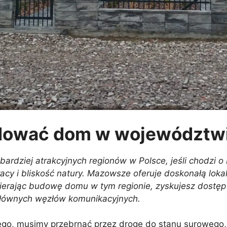
udować dom w województw
rdziej atrakcyjnych regionów w Polsce, jeśli chodzi o
racy i bliskość natury. Mazowsze oferuje doskonałą lok
ybierając budowę domu w tym regionie, zyskujesz dostęp
i głównych węzłów komunikacyjnych.
o, musimy przebrnąć przez drogę do stanu surowego, n