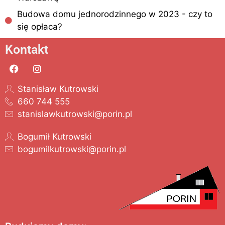
Budowa domu jednorodzinnego w 2023 - czy to
się opłaca?
Kontakt
Stanisław Kutrowski
660 744 555
stanislawkutrowski@porin.pl
Bogumił Kutrowski
bogumilkutrowski@porin.pl