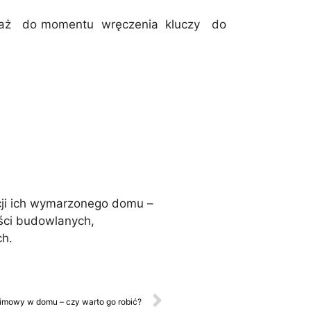
ę aż do momentu wręczenia kluczy do
cji ich wymarzonego domu –
ści budowlanych,
ch.
imowy w domu – czy warto go robić?