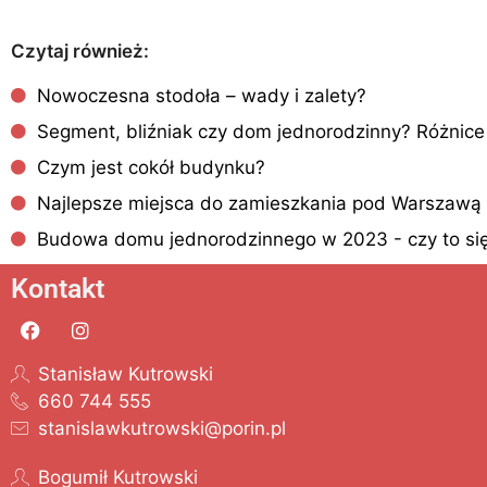
Czytaj również:
Nowoczesna stodoła – wady i zalety?
Segment, bliźniak czy dom jednorodzinny? Różnice 
Czym jest cokół budynku?
Najlepsze miejsca do zamieszkania pod Warszawą
Budowa domu jednorodzinnego w 2023 - czy to się
Kontakt
Stanisław Kutrowski
660 744 555
stanislawkutrowski@porin.pl
Bogumił Kutrowski