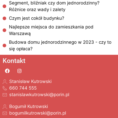
Segment, bliźniak czy dom jednorodzinny?
Różnice oraz wady i zalety
Czym jest cokół budynku?
Najlepsze miejsca do zamieszkania pod
Warszawą
Budowa domu jednorodzinnego w 2023 - czy to
się opłaca?
Kontakt
Stanisław Kutrowski
660 744 555
stanislawkutrowski@porin.pl
Bogumił Kutrowski
bogumilkutrowski@porin.pl