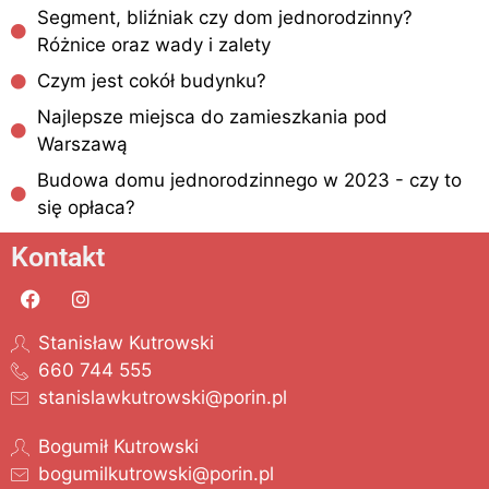
Segment, bliźniak czy dom jednorodzinny?
Różnice oraz wady i zalety
Czym jest cokół budynku?
Najlepsze miejsca do zamieszkania pod
Warszawą
Budowa domu jednorodzinnego w 2023 - czy to
się opłaca?
Kontakt
Stanisław Kutrowski
660 744 555
stanislawkutrowski@porin.pl
Bogumił Kutrowski
bogumilkutrowski@porin.pl