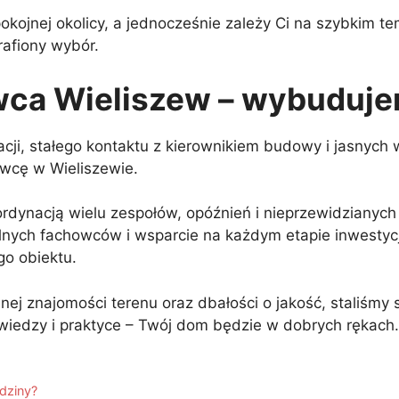
ojnej okolicy, a jednocześnie zależy Ci na szybkim tem
rafiony wybór.
ca Wieliszew – wybuduj
zacji, stałego kontaktu z kierownikiem budowy i jasnyc
wcę w Wieliszewie.
ordynacją wielu zespołów, opóźnień i nieprzewidzianyc
nych fachowców i wsparcie na każdym etapie inwestycj
go obiektu.
lnej znajomości terenu oraz dbałości o jakość, staliśmy
iedzy i praktyce – Twój dom będzie w dobrych rękach.
odziny?