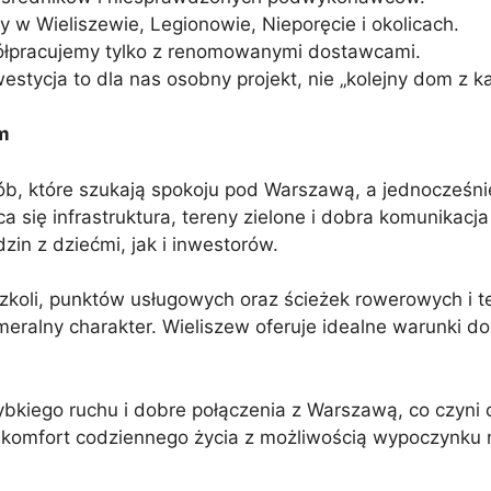
 w Wieliszewie, Legionowie, Nieporęcie i okolicach.
półpracujemy tylko z renomowanymi dostawcami.
estycja to dla nas osobny projekt, nie „kolejny dom z k
om
sób, które szukają spokoju pod Warszawą, a jednocześnie
ca się infrastruktura, tereny zielone i dobra komunikac
zin z dziećmi, jak i inwestorów.
dszkoli, punktów usługowych oraz ścieżek rowerowych i 
eralny charakter. Wieliszew oferuje idealne warunki do ż
ybkiego ruchu i dobre połączenia z Warszawą, co czyni
 komfort codziennego życia z możliwością wypoczynku n