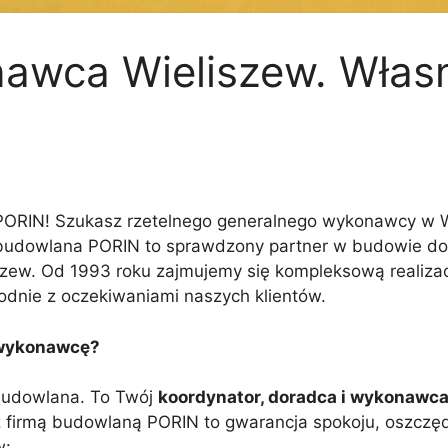
nawca Wieliszew. Wła
ORIN! Szukasz rzetelnego generalnego wykonawcy w Wi
 budowlana PORIN to sprawdzony partner w budowie do
szew. Od 1993 roku zajmujemy się kompleksową realizacj
odnie z oczekiwaniami naszych klientów.
 wykonawcę?
 budowlana. To Twój
koordynator, doradca i wykonawc
 z firmą budowlaną PORIN to gwarancja spokoju, oszczę
w: