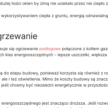
użej ilości okien by zimą nie uciekało przez nie ciepło 
 wykorzystywaniem ciepła z gruntu, energią odnawialn
grzewanie
osuje się ogrzewanie
podłogowe
połączone z kotłem gaz
 klas energooszczędnych – lepsze uszczelki, większa i
 do etapu budowy, ponieważ korzysta się również z roz
e i też oświetlenia. Mimo że koszty budowy są znaczn
, jeśli chcemy być niezależni energetycznie w przyszło
 energooszczędnego jest znacząco droższa. Jeśli roz