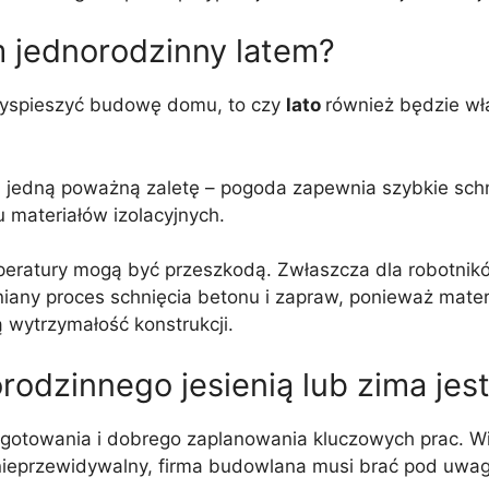
 jednorodzinny latem?
zyspieszyć budowę domu, to czy
lato
również będzie wła
edną poważną zaletę – pogoda zapewnia szybkie schni
 materiałów izolacyjnych.
mperatury mogą być przeszkodą. Zwłaszcza dla robotnik
any proces schnięcia betonu i zapraw, ponieważ materi
ą wytrzymałość konstrukcji.
dzinnego jesienią lub zima jes
otowania i dobrego zaplanowania kluczowych prac. Wie
eprzewidywalny, firma budowlana musi brać pod uwag