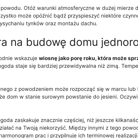
go powodu. Otóż warunki atmosferyczne w dużej mierze 
zystko może opóźnić bądź przyspieszyć niektóre czynno
wysychaniu tynków oraz montażu dachu.
pora na budowę domu jednor
zgodnie wskazuje
wiosnę jako porę roku, która może sp
ogoda staje się bardziej przewidywalna niż zimą. Tempe
nego z powodzeniem może rozpocząć się w marcu lub kw
, że dom w stanie surowym powstanie do jesieni. Oczywi
oda zaskakuje znacznie częściej, niż jeszcze kilkanaści
ziałać na Twoją niekorzyść. Między innymi z tego pow
armonogram prac i przypilnuje ich terminowej realizacji