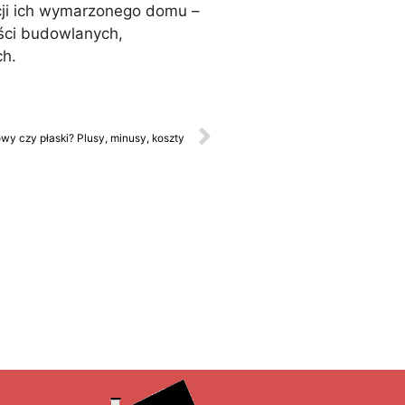
cji ich wymarzonego domu –
ści budowlanych,
ch.
y czy płaski? Plusy, minusy, koszty