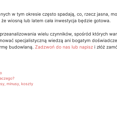
anych w tym okresie często spadają, co, rzecz jasna, 
że wiosną lub latem cała inwestycja będzie gotowa.
eanalizowania wielu czynników, spośród których war
onować specjalistyczną wiedzą ani bogatym doświadcze
irmę budowlaną.
Zadzwoń do nas lub napisz
i złóż zam
go
laczego?
sy, minusy, koszty