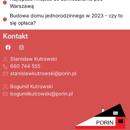
Warszawą
Budowa domu jednorodzinnego w 2023 - czy to
się opłaca?
Kontakt
Stanisław Kutrowski
660 744 555
stanislawkutrowski@porin.pl
Bogumił Kutrowski
bogumilkutrowski@porin.pl