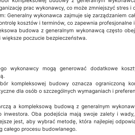
 Wybór kompleksowej budowy z generalnym wykonawc
ganizację prac wykonawcy, co może zmniejszyć stres i 
tem: Generalny wykonawca zajmuje się zarządzaniem ca
trolę kosztów i terminów, co zapewnia profesjonalne 
leksowa budowa z generalnym wykonawcą często obej
i większe poczucie bezpieczeństwa.
nego wykonawcy mogą generować dodatkowe koszt
ą.
Wybór kompleksowej budowy oznacza ograniczoną k
yczne dla osób o szczególnych wymaganiach i preferen
zą a kompleksową budową z generalnym wykonawcą z
go inwestora. Oba podejścia mają swoje zalety i wady
ejsze jest, aby wybrać metodę, która najlepiej odpow
eg całego procesu budowlanego.