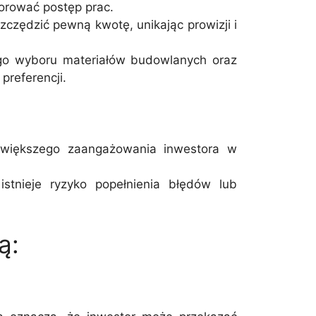
orować postęp prac.
zędzić pewną kwotę, unikając prowizji i
go wyboru materiałów budowlanych oraz
referencji.
większego zaangażowania inwestora w
tnieje ryzyko popełnienia błędów lub
ą: