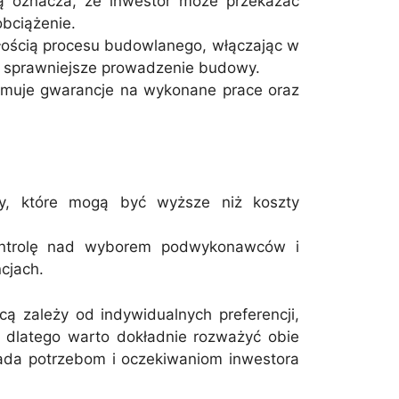
ą oznacza, że
inwestor może przekazać
obciążenie.
łością procesu budowlanego, włączając w
i sprawniejsze prowadzenie budowy.
muje gwarancje na wykonane prace oraz
y, które mogą być wyższe niż koszty
ontrolę nad wyborem podwykonawców i
cjach.
ależy od indywidualnych preferencji,
, dlatego warto dokładnie rozważyć obie
iada potrzebom i oczekiwaniom inwestora