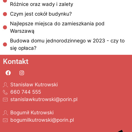
Różnice oraz wady i zalety
Czym jest cokół budynku?
Najlepsze miejsca do zamieszkania pod
Warszawą
Budowa domu jednorodzinnego w 2023 - czy to
się opłaca?
Kontakt
Stanisław Kutrowski
660 744 555
stanislawkutrowski@porin.pl
Bogumił Kutrowski
bogumilkutrowski@porin.pl